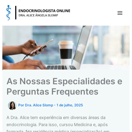
Ir
para
o
conteúdo
As Nossas Especialidades e
Perguntas Frequentes
Por
Dra. Alice Slomp
-
1 de julho, 2025
A Dra. Alice tem experiência em diversas áreas da
endocrinologia. Para isso, cursou Medicina e, após
formada, fez residência médica (especialização) em