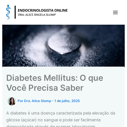
Ir
para
o
conteúdo
Diabetes Mellitus: O que
Você Precisa Saber
Por
Dra. Alice Slomp
-
1 de julho, 2025
A diabetes é uma doença caracterizada pela elevação da
glicose (açúcar) no sangue e pode ser facilmente
diagnosticada através de exames laboratoriais.